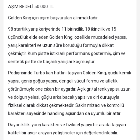
AŞIM BEDELİ 50.000 TL
Golden King için aşım başvuruları alınmaktadır.
98 startlık yarış kariyerinde 11 birincilik, 18 ikincilik ve 15
üçüncülük elde eden Golden King; özellikle mücadeleci yapısı,
yarış karakteri ve uzun süre koruduğu formuyla dikkat
çekmiştir. Kum pistte istikrarlı performans göstermiş, çim ve
sentetik pistte de başarılı yarışlar koşmuştur.
Pedigrisinde Turbo kan hattını taşıyan Golden King; güçlü kemik
yapısı, geniş göğüs yapısı, dengeli vücut formu ve atletik
görünümüyle öne çıkan bir aygırdır. Açık gri/al renk yapısı, uzun
ve dolgun yelesi, güçlü arka bacak yapısı ve diri duruşuyla
fiziksel olarak dikkat çekmektedir. Sakin mizacı ve kontrollü
karakteri sayesinde handling açısından da uyumlu bir attır.
Dayanıklılık, yarış karakteri ve fiziksel yapıyı bir arada taşıyan
kaliteli bir aygır arayan yetiştiriciler için değerlendirilebilir.