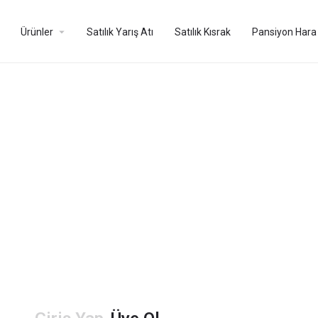
arrow_drop_down
Ürünler
Satılık Yarış Atı
Satılık Kısrak
Pansiyon Hara