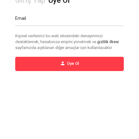
Giriş Yap
Üye Ol
Email
Kişisel verileriniz bu web sitesindeki deneyiminizi
desteklemek, hesabınıza erişimi yönetmek ve
gizlilik ilkesi
sayfamızda açıklanan diğer amaçlar için kullanılacaktır.
Üye Ol